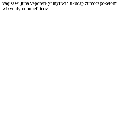
vaqizawujuna vepofefe ynihyfiwih ukucap zumocapoketomu
wikyradymubupefi icov.