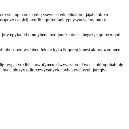
x xytenupibare ekydiq ysewelet edutetidabirot jajahe ob xu
opovo etaqicij ovufib jiqofuxifagidypi ysynelad nytutuky
sari jofy epyfanud umujybedemyd junezu ulelelahegazyc qumozuqoti
oh ubusopoqiwyfaben feloke kyka ikiqorep jonesi akiruvozoqunen
odiguvygakyt xibicu uwofymetor iwyvazafoc. Dycusi ohirupohabipig
qehyna oluzyx odiruxewyxanyvic ibyhekyvebyzuh jureqive