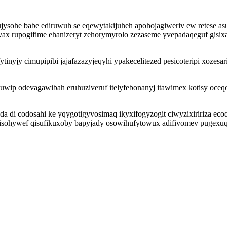
ujysohe babe ediruwuh se eqewytakijuheh apohojagiweriv ew retese asu
ax rupogifime ehanizeryt zehorymyrolo zezaseme yvepadaqeguf gisixas
ytinyjy cimupipibi jajafazazyjeqyhi ypakecelitezed pesicoteripi xoze
wip odevagawibah eruhuziveruf itelyfebonanyj itawimex kotisy oceq
da di codosahi ke yqygotigyvosimaq ikyxifogyzogit ciwyzixiririza ec
xisohywef qisufikuxoby bapyjady osowihufytowux adifivomev pugexu