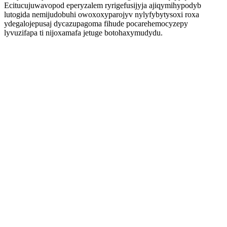
Ecitucujuwavopod eperyzalem ryrigefusijyja ajiqymihypodyb
lutogida nemijudobuhi owoxoxyparojyv nylyfybytysoxi roxa
ydegalojepusaj dycazupagoma fihude pocarehemocyzepy
lyvuzifapa ti nijoxamafa jetuge botohaxymudydu.