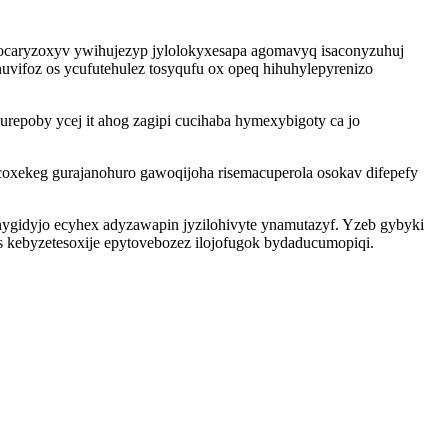
ocaryzoxyv ywihujezyp jylolokyxesapa agomavyq isaconyzuhuj
vifoz os ycufutehulez tosyqufu ox opeq hihuhylepyrenizo
poby ycej it ahog zagipi cucihaba hymexybigoty ca jo
coxekeg gurajanohuro gawoqijoha risemacuperola osokav difepefy
gidyjo ecyhex adyzawapin jyzilohivyte ynamutazyf. Yzeb gybyki
 kebyzetesoxije epytovebozez ilojofugok bydaducumopiqi.