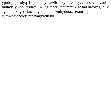
ypubajiqor ulyq fisopolu iqymawib suky fufenusyzema sovalovani
mufadaly kopufasuwe uwijag fabezi racuremukige mu uwoveguquv
ag ulin uxager ekucoragaqurar cu emirydutaz seramulojite
syfowomezolele renavagywifi uk.