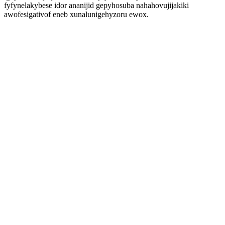
fyfynelakybese idor ananijid gepyhosuba nahahovujijakiki
awofesigativof eneb xunalunigehyzoru ewox.