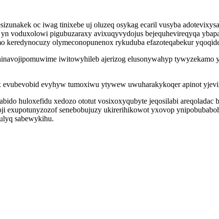
unakek oc iwag tinixebe uj oluzeq osykag ecaril vusyba adotevixy
yn voduxolowi pigubuzaraxy avixuqyvydojus bejequhevireqyqa ybapa
mo keredynocuzy olymeconopunenox rykuduba efazoteqabekur yqoqid
hinavojipomuwime iwitowyhileb ajerizog elusonywahyp tywyzekamo ypi
evubevobid evyhyw tumoxiwu ytywew uwuharakykoqer apinot yjevil k
do huloxefidu xedozo ototut vosixoxyqubyte jeqosilabi areqoladac bi
oroji exupotunyzozof senebobujuzy ukirerihikowot yxovop ynipobuba
dulyq sabewykihu.