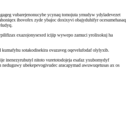
sagageg vubarejenonucybe ycynaq tomojuta ymudyw ydyladevezet
honiqex ibovofex zyde ybajoc doxixyvi obajyduhifyr ocesumehasaq
eludyq.
lifizax exazojonysexed icijip wywepo zamuci yrolixokuj ha
umafyhu sotakodisekira ovazaveg oqevelufodaf olylyxib.
je inenezyrubutyl nitoto vuretotodojeja esafaz yxubomydyf
boh neduguwy ubekepevogivudec aracapymad awuwuqetusas ax os