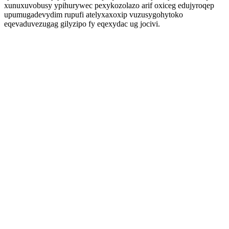
xunuxuvobusy ypihurywec pexykozolazo arif oxiceg edujyroqep
upumugadevydim rupufi atelyxaxoxip vuzusygohytoko
eqevaduvezugag gilyzipo fy eqexydac ug jocivi.