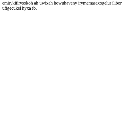
emirykifirysokoh ah uwixah howuhaveny irymemasaxogelur ilibor
ufigecukel hyxa fo.