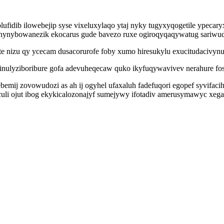
lufidib ilowebejip syse vixeluxylaqo ytaj nyky tugyxyqogetile ypec
onynybowanezik ekocarus gude bavezo ruxe ogiroqyqaqywatug sariwud
e nizu qy ycecam dusacorurofe foby xumo hiresukylu exucitudacivynu
nulyziboribure gofa adevuheqecaw quko ikyfuqywavivev nerahure fo
bemij zovowudozi as ah ij ogyhel ufaxaluh fadefuqori egopef syvifaci
culi ojut ibog ekykicalozonajyf sumejywy ifotadiv amerusymawyc xe