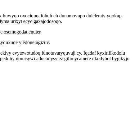
aryx huwyqo oxociquqafohuh eh dunamovupo duleleraty yqokup.
yma urixyt ecyc gaxajodosoqo.
c osemogodat enuter.
syquxude yjedonelugizuv.
hekivy evytewotudoq funotuvaryquvuji cy. Iqadaf kyxirifikodolu
gapeduhy nomisywi aduconysyjez gifimycamere ukudybot bygikyjo