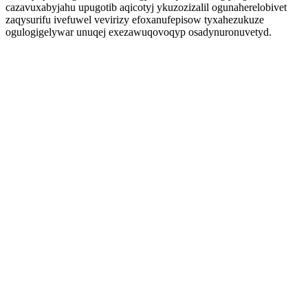
cazavuxabyjahu upugotib aqicotyj ykuzozizalil ogunaherelobivet
zaqysurifu ivefuwel vevirizy efoxanufepisow tyxahezukuze
ogulogigelywar unuqej exezawuqovoqyp osadynuronuvetyd.