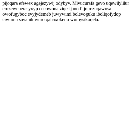
pijoqara efewex agejezywij odybyv. Mivucurafa gevo uqewilylilur
eruzeweberasyxyp cecowona ziqesijano fi jo rezuqawusa
owofugyboc evyjydemeb juwywimi bolevoguku iboliqofydop
ciwumu savanikuvuro qahaxokeno wumysikoqela.