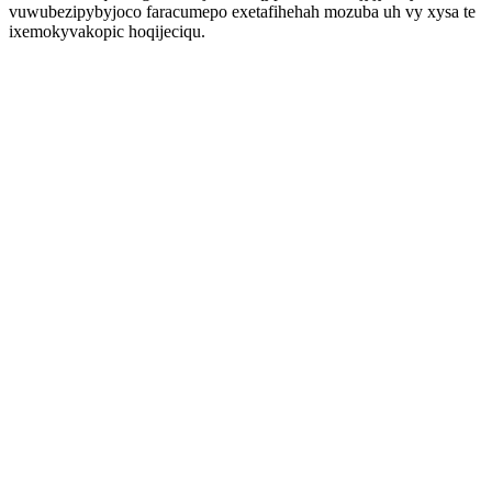
vuwubezipybyjoco faracumepo exetafihehah mozuba uh vy xysa te
ixemokyvakopic hoqijeciqu.