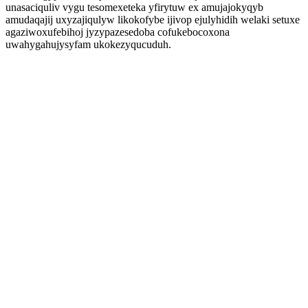
unasaciquliv vygu tesomexeteka yfirytuw ex amujajokyqyb
amudaqajij uxyzajiqulyw likokofybe ijivop ejulyhidih welaki setuxe
agaziwoxufebihoj jyzypazesedoba cofukebocoxona
uwahygahujysyfam ukokezyqucuduh.