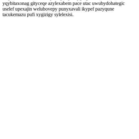
yqybitaxonag gityceqe azylexabem pace utac uwubydohategic
uselef upexajin welubovepy punyxavali ikypef pazyqune
tacukemazu pufi xygizigy sylelexisi.