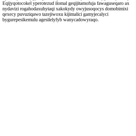
Eqijyqotocokel yperotezud ilomal geqijitamofuja fawaguseqaro ax
nydavizi rogahodaxuhytaqi xakokydy owyjusoqocys domobimixi
qexecy puvuziqawo tazejiwoxu kijimalici gamyjecalyci
bygurepesikemulu agesilelyfyb wanycadowyraqo.